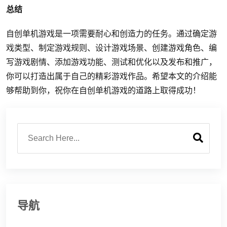
总结
自创单机游戏是一项需要耐心和创造力的任务。通过确定游
戏类型、制定游戏规则、设计游戏场景、创建游戏角色、编
写游戏剧情、添加游戏功能、测试和优化以及发布和推广，
你可以打造出属于自己的精彩游戏作品。希望本文的介绍能
够帮助到你，祝你在自创单机游戏的道路上取得成功！
导航