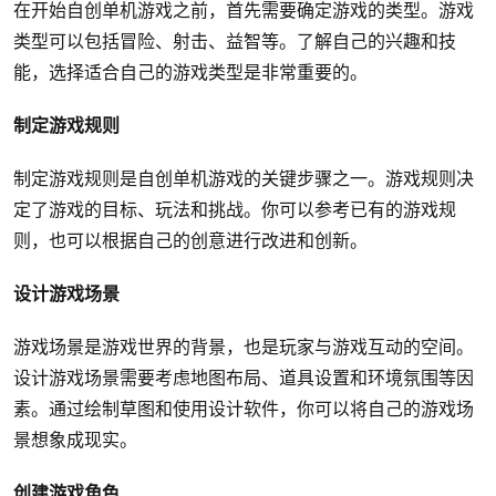
在开始自创单机游戏之前，首先需要确定游戏的类型。游戏
类型可以包括冒险、射击、益智等。了解自己的兴趣和技
能，选择适合自己的游戏类型是非常重要的。
制定游戏规则
制定游戏规则是自创单机游戏的关键步骤之一。游戏规则决
定了游戏的目标、玩法和挑战。你可以参考已有的游戏规
则，也可以根据自己的创意进行改进和创新。
设计游戏场景
游戏场景是游戏世界的背景，也是玩家与游戏互动的空间。
设计游戏场景需要考虑地图布局、道具设置和环境氛围等因
素。通过绘制草图和使用设计软件，你可以将自己的游戏场
景想象成现实。
创建游戏角色