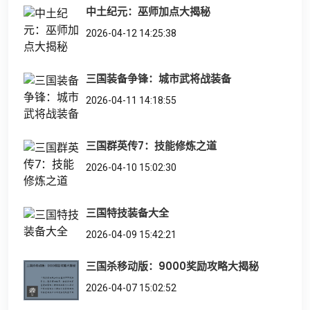
中土纪元：巫师加点大揭秘
2026-04-12 14:25:38
三国装备争锋：城市武将战装备
2026-04-11 14:18:55
三国群英传7：技能修炼之道
2026-04-10 15:02:30
三国特技装备大全
2026-04-09 15:42:21
三国杀移动版：9000奖励攻略大揭秘
2026-04-07 15:02:52