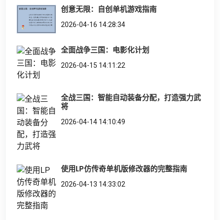
创意无限：自创单机游戏指南
2026-04-16 14:28:34
全面战争三国：电影化计划
2026-04-15 14:11:22
全战三国：智能自动装备分配，打造强力武
将
2026-04-14 14:10:49
使用LP仿传奇单机版修改器的完整指南
2026-04-13 14:33:02