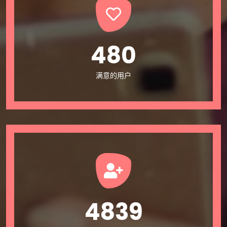
500
满意的用户
5067