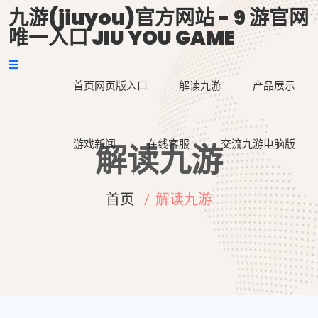
九游(jiuyou)官方网站 - 9 游官网
唯一入口 JIU YOU GAME
首页网页版入口
解读九游
产品展示
游戏新闻
在线客服
交流九游电脑版
解读九游
首页
解读九游