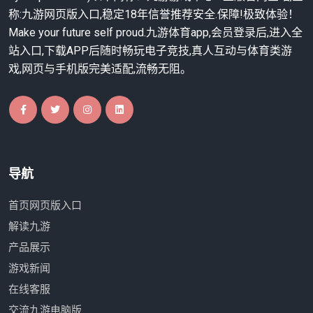
称:九游网页版入口,稳定18年信誉推荐安全.保障!极致体验！
Make your future self proud.九游体育app,会员登录后,进入全
站入口,下载APP后随时畅玩电子竞技,真人互动与体育类游
戏,网页与手机版完美适配,流畅无阻。
导航
首页网页版入口
解读九游
产品展示
游戏新闻
在线客服
交流九游电脑版